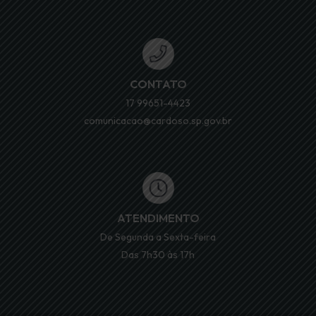
CONTATO
17 99651-4423
comunicacao@cardoso.sp.gov.br
ATENDIMENTO
De Segunda a Sexta-feira
Das 7h30 às 17h