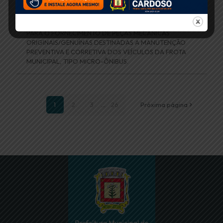
Pregão Presencial Nº 059/2025
OBJETO: CONTRATAÇÃO DE EMPRESA ESPECIALIZADA
PARA O FORNECIMENTO DE PEÇAS MECÂNICAS
ORIGINAIS/GENUÍNAS DESTINADAS A MANUTENÇÃO
PREVENTIVA E CORRETIVA DOS VEÍCULOS DA FROTA
MUNICIPAL, TIPO MICRO-ÔNIBUS.
1
2
3
...
26
Próxima página