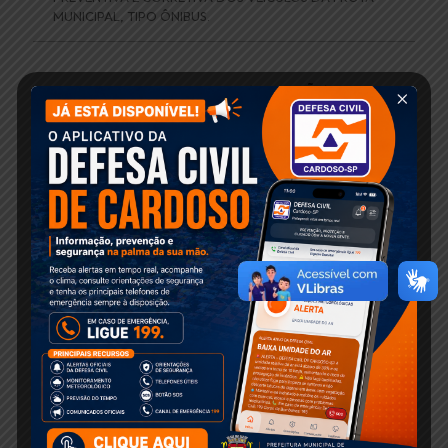
MUNICIPAL, TIPO ÔNIBUS.
Pregão Presencial Nº 058/2025 (SUSPENSÃO)
AVISO DE SUSPENSÃO Comunicamos a SUSPENSÃO da
Licitação modalidade PREGÃO PRESENCIAL DE
REGISTRO DE PREÇOS Nº 058/2025 – PROCESSO Nº
127/2025 – com data de realização
[…]
Pregão Presencial Nº 055/2025 (RERRATIFICADO –
SUSPENSO)
OBJETO: CONTRATAÇÃO DE EMPRESA PARA
PRESTAÇÃO DE SERVIÇOS DE MANUTENÇÃO
PREVENTIVA E CORRETIVA DE MECANICA, ELÉTRICA,
SISTEMAS DE FREIO E SUSPENSÃO, TROCA DE ÓLEO,
FUNILARIA, TAPEÇARIA
[…]