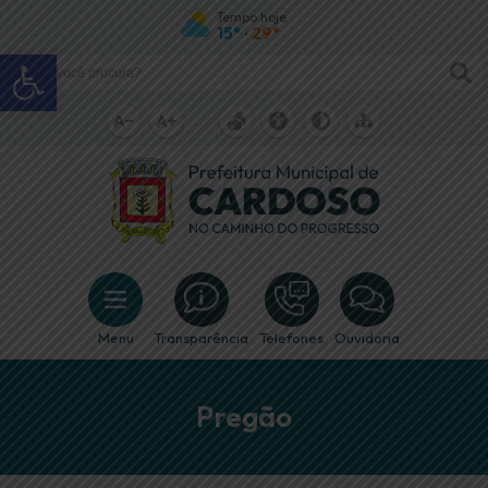
Tempo hoje
15°
29°
•
Abrir a barra de ferramentas
Menu
Transparência
Telefones
Ouvidoria
Pregão