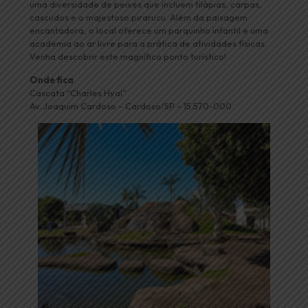
uma diversidade de peixes que incluem tilápias, carpas,
cascudos e o majestoso pirarucu. Além da paisagem
encantadora, o local oferece um parquinho infantil e uma
academia ao ar livre para a prática de atividades físicas.
Venha descobrir este magnífico ponto turístico!
Onde fica
Cascata “Charles Hyal”
Av. Joaquim Cardoso – Cardoso/SP – 15.570-000