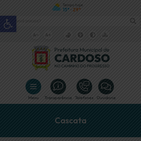
Tempo hoje
15°
29°
•
Abrir a barra de ferramentas
Menu
Transparência
Telefones
Ouvidoria
Cascata