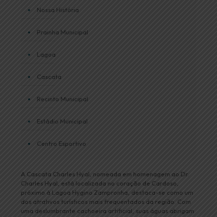
Nossa História
Prainha Municipal
Lagoa
Cascata
Recinto Municipal
Estádio Municipal
Centro Esportivo
A Cascata Charles Hyal, nomeada em homenagem ao Dr.
Charles Hyal, está localizada no coração de Cardoso,
próximo à Lagoa Hygino Zampronha, destaca-se como um
dos atrativos turísticos mais frequentados da região. Com
uma deslumbrante cachoeira artificial, suas águas abrigam