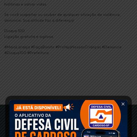
histórias e salvar vidas.
Se você suspeitar ou souber de qualquer situação de violência,
denuncie. Sua atitude faz a diferença!
Disque 100
Ligação gratuita e sigilosa.
#MaioLaranja #FaçaBonito #ProtejaNossasCrianças #Denuncie
#Disque100 #Prefeitura