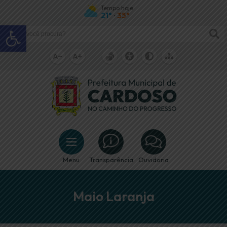
Tempo hoje
21°
35°
•
Abrir a barra de ferramentas
Menu
Transparência
Ouvidoria
Maio Laranja