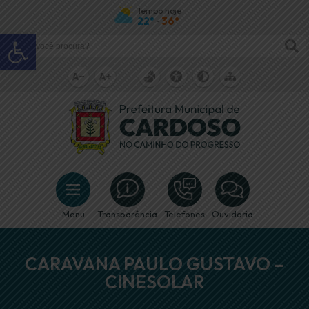
Tempo hoje
22°
36°
•
Abrir a barra de ferramentas
Menu
Transparência
Telefones
Ouvidoria
CARAVANA PAULO GUSTAVO –
CINESOLAR