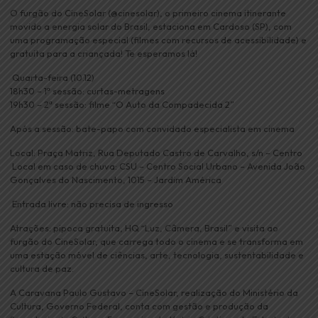
O furgão do CineSolar (@cinesolar), o primeiro cinema itinerante
movido a energia solar do Brasil, estaciona em Cardoso (SP), com
uma programação especial (filmes com recursos de acessibilidade) e
gratuita para a criançada! Te esperamos lá!
️ Quarta-feira (10.12)
18h30 – 1ª sessão: curtas-metragens
19h30 – 2ª sessão: filme “O Auto da Compadecida 2”
Após a sessão: bate-papo com convidado especialista em cinema
Local: Praça Matriz, Rua Deputado Castro de Carvalho, s/n – Centro
️ Local em caso de chuva: CSU – Centro Social Urbano – Avenida João
Gonçalves do Nascimento, 1015 – Jardim América
️ Entrada livre: não precisa de ingresso
Atrações: pipoca gratuita, HQ “Luz, Câmera, Brasil” e visita ao
furgão do CineSolar, que carrega todo o cinema e se transforma em
uma estação móvel de ciências, arte, tecnologia, sustentabilidade e
cultura de paz.
A Caravana Paulo Gustavo – CineSolar, realização do Ministério da
Cultura, Governo Federal, conta com gestão e produção da