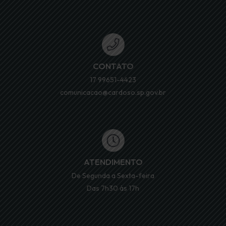
CONTATO
17 99651-4423
comunicacao@cardoso.sp.gov.br
ATENDIMENTO
De Segunda a Sexta-feira
Das 7h30 às 17h