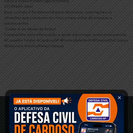
Salve o nosso número agora mesmo:
(17) 99629-0661
Esse contato é fundamental para denúncias, orientações ou
situações que coloquem em risco o bem-estar de crianças e
adolescentes.
‍‍‍ Cuidar é um dever de todos!
Compartilhe esta informação e ajude a proteger quem mais precisa.
#ConselhoTutelar #CardosoSP #ProteçãoInfantil #DireitosDaCriança
#Denuncie #JuntosPelasCrianças