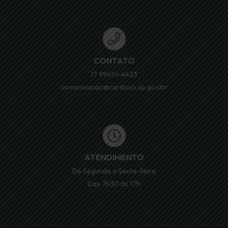
CONTATO
17 99651-4423
comunicacao@cardoso.sp.gov.br
ATENDIMENTO
De Segunda a Sexta-feira
Das 7h30 às 17h