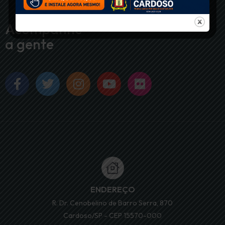
Acompanhe
a gente
ENDEREÇO
R. Dr. Cenobelino de Barro Serra, 870
Cardoso/SP - CEP 15570-000